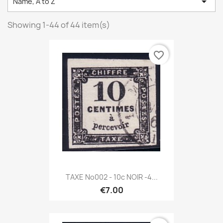

Name, A to Z
Showing 1-44 of 44 item(s)
favorite_border
TAXE No002 - 10c NOIR -4...
€7.00