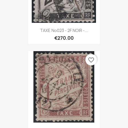
TAXE No023 - 2F NOIR -...
€270.00
favorite_border