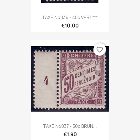
TAXE No036 - 45c VERT***
€10.00
favorite_border
TAXE No037 - 50c BRUN...
€1.90