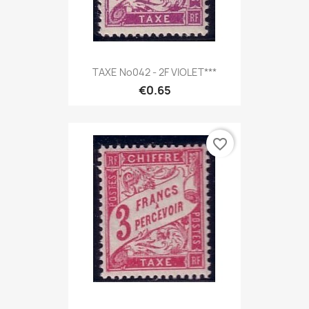
TAXE No042 - 2F VIOLET***
€0.65
favorite_border