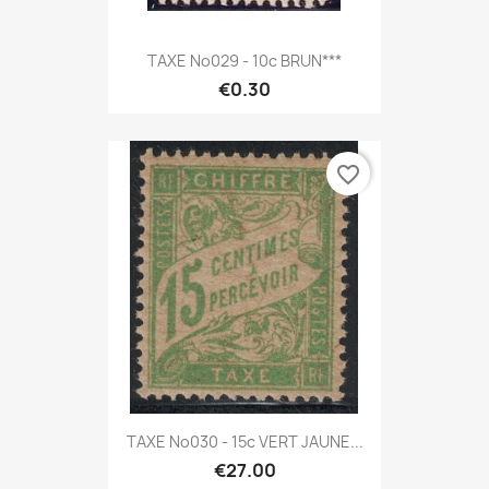
TAXE No029 - 10c BRUN***
€0.30
favorite_border
TAXE No030 - 15c VERT JAUNE...
€27.00