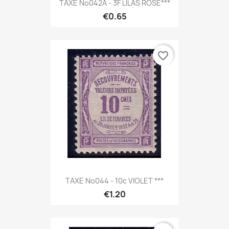
TAXE No042A - 3F LILAS ROSE***
€0.65
favorite_border
TAXE No044 - 10c VIOLET ***
€1.20