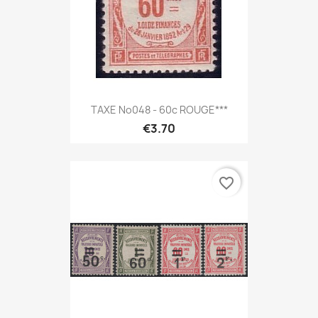
TAXE No048 - 60c ROUGE***
€3.70
favorite_border