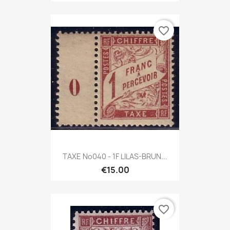
favorite_border
TAXE No040 - 1F LILAS-BRUN...
€15.00
favorite_border