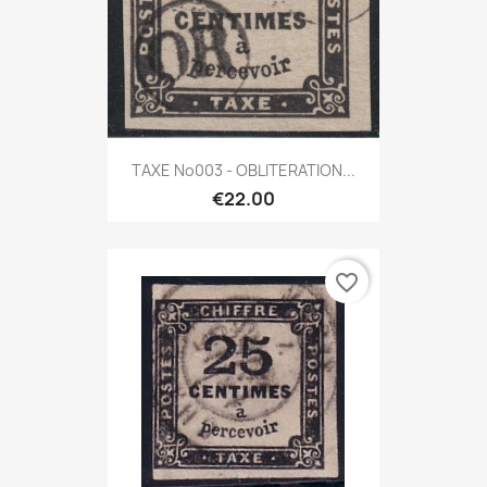
TAXE No003 - OBLITERATION...
€22.00
favorite_border