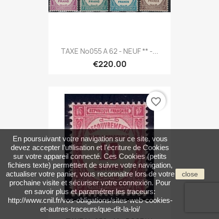
TAXE No055 A 62 - NEUF ** -...
€220.00
favorite_border
En poursuivant votre navigation sur ce site, vous
devez accepter l’utilisation et l'écriture de Cookies
sur votre appareil connecté. Ces Cookies (petits
fichiers texte) permettent de suivre votre navigation,
actualiser votre panier, vous reconnaitre lors de votre
close
prochaine visite et sécuriser votre connexion. Pour
en savoir plus et paramétrer les traceurs:
http://www.cnil.fr/vos-obligations/sites-web-cookies-
et-autres-traceurs/que-dit-la-loi/