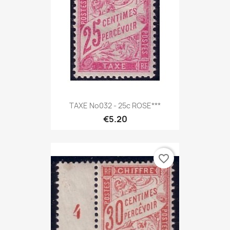
TAXE No032 - 25c ROSE***
€5.20
favorite_border