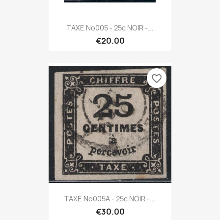
TAXE No005 - 25c NOIR -...
€20.00
favorite_border
TAXE No005A - 25c NOIR -...
€30.00