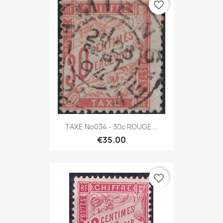
favorite_border
TAXE No034 - 30c ROUGE...
€35.00
favorite_border