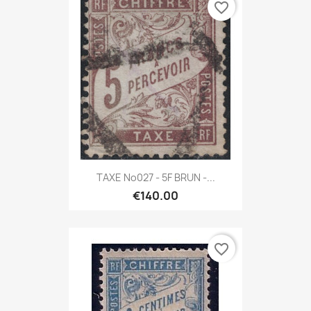
favorite_border
TAXE No027 - 5F BRUN -...
€140.00
favorite_border