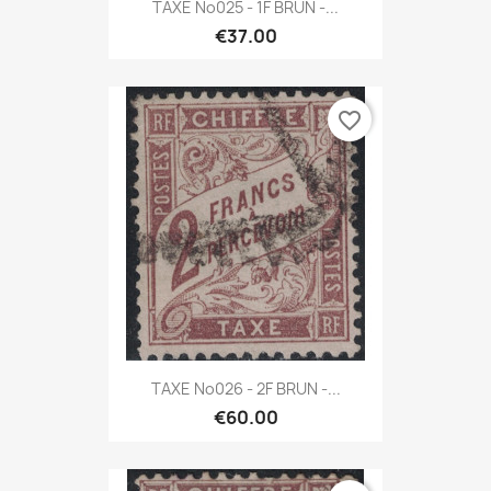
TAXE No025 - 1F BRUN -...
€37.00
favorite_border
TAXE No026 - 2F BRUN -...
€60.00