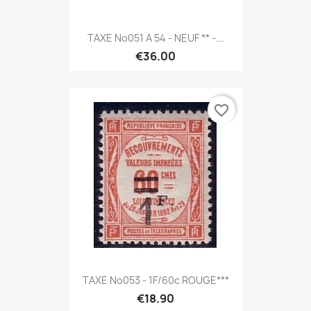
TAXE No051 A 54 - NEUF ** -...
€36.00
favorite_border
TAXE No053 - 1F/60c ROUGE***
€18.90