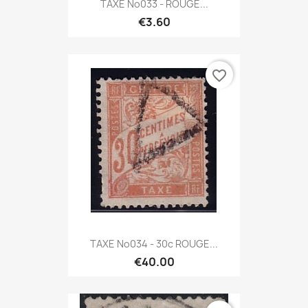
TAXE No033 - ROUGE...
€3.60
favorite_border
TAXE No034 - 30c ROUGE...
€40.00