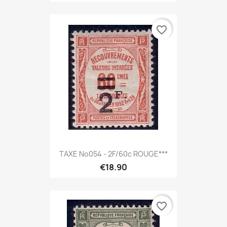
favorite_border
TAXE No054 - 2F/60c ROUGE***
€18.90
favorite_border