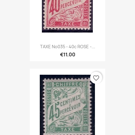
TAXE No035 - 40c ROSE -...
€11.00
favorite_border