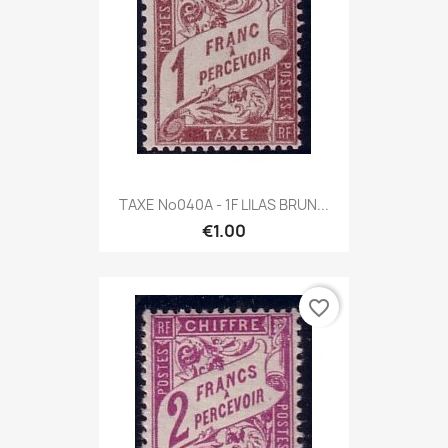
TAXE No040A - 1F LILAS BRUN...
€1.00
favorite_border