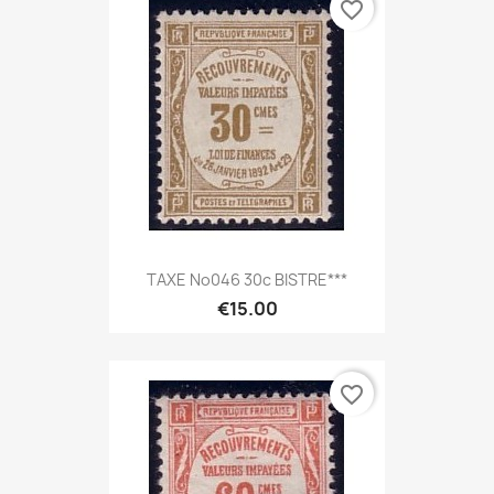
favorite_border
TAXE No046 30c BISTRE***
€15.00
favorite_border