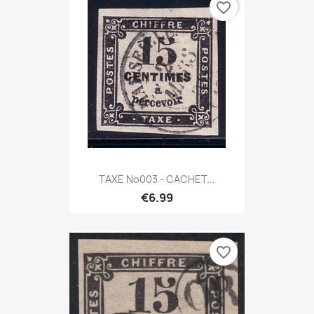
favorite_border
TAXE No003 - CACHET...
€6.99
favorite_border