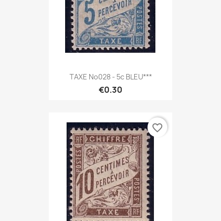
TAXE No028 - 5c BLEU***
€0.30
favorite_border