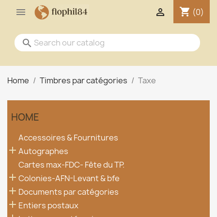
shopping_cart


(0)
search
Home
Timbres par catégories
Taxe
HOME
Accessoires & Fournitures

Autographes
Cartes max-FDC- Fête du TP.

Colonies-AFN-Levant & bfe

Documents par catégories

Entiers postaux