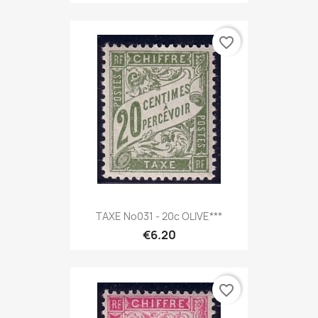
favorite_border
TAXE No031 - 20c OLIVE***
€6.20
favorite_border