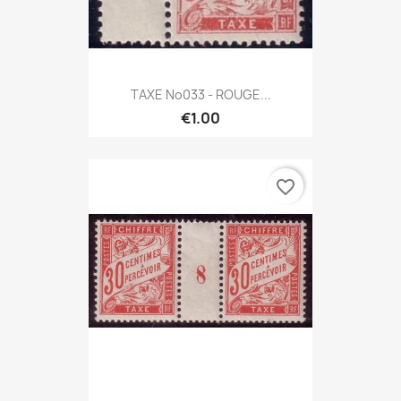
TAXE No033 - ROUGE...
€1.00
favorite_border