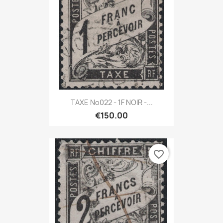
TAXE No022 - 1F NOIR -...
€150.00
favorite_border