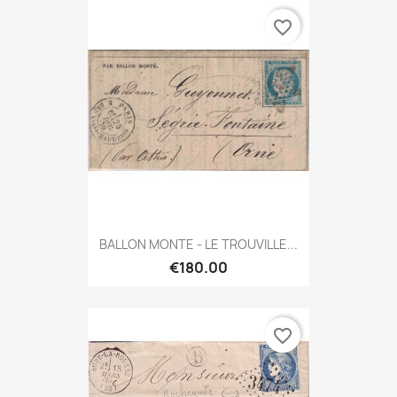
favorite_border
BALLON MONTE - LE TROUVILLE...
€180.00
favorite_border