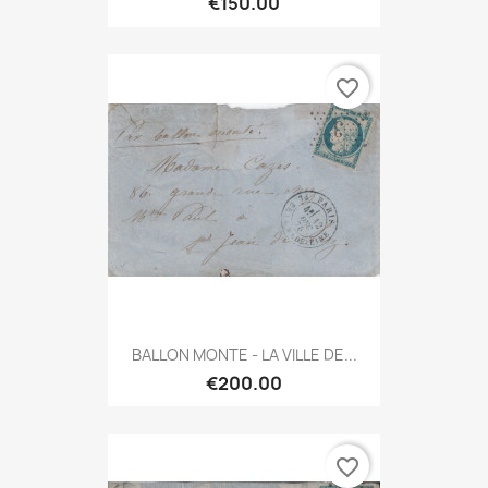
€150.00
favorite_border
BALLON MONTE - LA VILLE DE...
€200.00
favorite_border