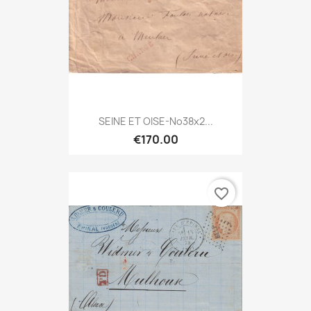
SEINE ET OISE-No38x2...
€170.00
favorite_border