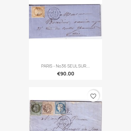
PARIS - No36 SEUL SUR...
€90.00
favorite_border