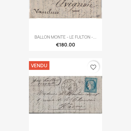
BALLON MONTE - LE FULTON -...
€180.00
VENDU
favorite_border