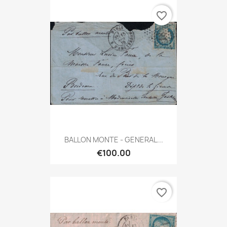
favorite_border
BALLON MONTE - GENERAL...
€100.00
favorite_border