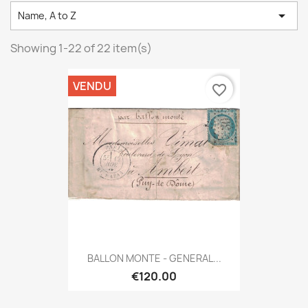

Name, A to Z
Showing 1-22 of 22 item(s)
VENDU
favorite_border
BALLON MONTE - GENERAL...
€120.00