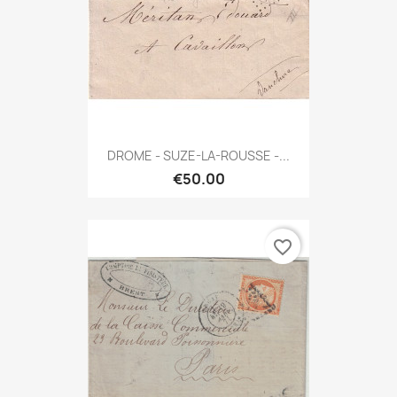
DROME - SUZE-LA-ROUSSE -...
€50.00
favorite_border