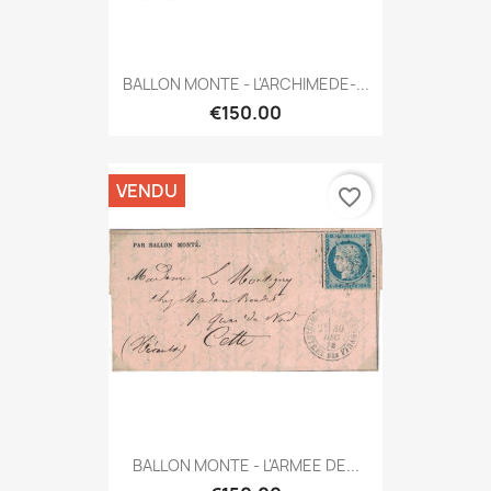
BALLON MONTE - L'ARCHIMEDE-...
€150.00
VENDU
favorite_border
BALLON MONTE - L'ARMEE DE...