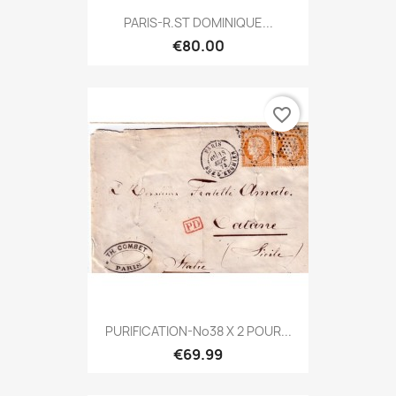
PARIS-R.ST DOMINIQUE...
€80.00
favorite_border
PURIFICATION-No38 X 2 POUR...
€69.99