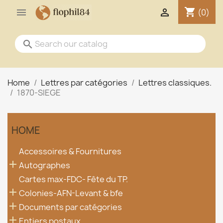
shopping_cart


(0)
search
Home
Lettres par catégories
Lettres classiques.
1870-SIEGE
HOME
Accessoires & Fournitures

Autographes
Cartes max-FDC- Fête du TP.

Colonies-AFN-Levant & bfe

Documents par catégories

Entiers postaux