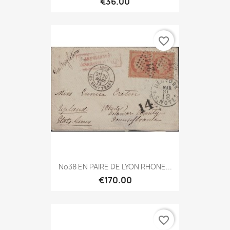
€36.00
favorite_border
No38 EN PAIRE DE LYON RHONE...
€170.00
favorite_border