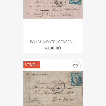
BALLON MONTE - GENERAL...
€180.00
VENDU
favorite_border