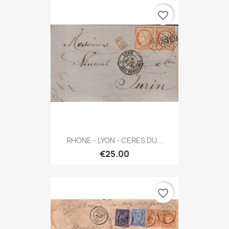
favorite_border
RHONE - LYON - CERES DU...
€25.00
favorite_border