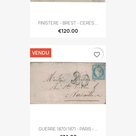
FINISTERE - BREST - CERES...
€120.00
VENDU
favorite_border
GUERRE 1870/1871 - PARIS -...