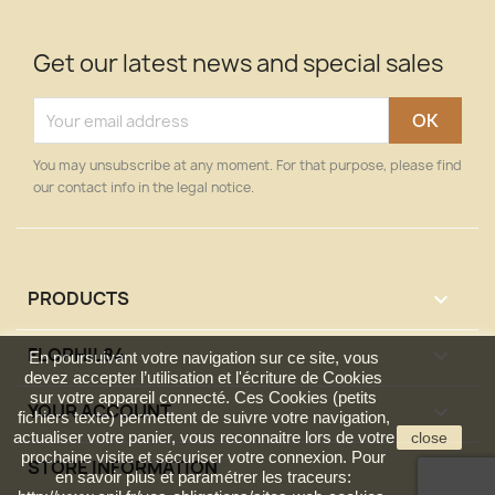
Get our latest news and special sales
You may unsubscribe at any moment. For that purpose, please find
our contact info in the legal notice.
PRODUCTS

FLOPHIL84

En poursuivant votre navigation sur ce site, vous
devez accepter l’utilisation et l'écriture de Cookies
sur votre appareil connecté. Ces Cookies (petits
YOUR ACCOUNT

fichiers texte) permettent de suivre votre navigation,
actualiser votre panier, vous reconnaitre lors de votre
close
prochaine visite et sécuriser votre connexion. Pour
STORE INFORMATION
keyboard_arrow_down
en savoir plus et paramétrer les traceurs: