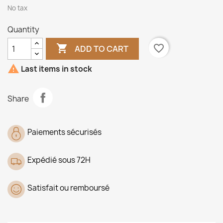
No tax
Quantity

favorite_border
ADD TO CART

Last items in stock
Share
Paiements sécurisés
Expédié sous 72H
Satisfait ou remboursé