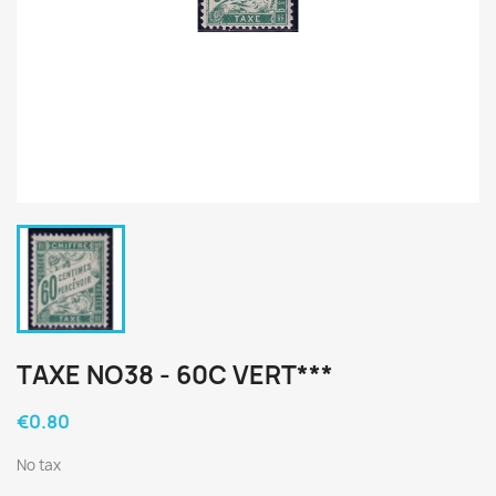
TAXE NO38 - 60C VERT***
€0.80
No tax