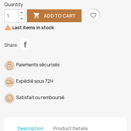
Quantity

favorite_border
ADD TO CART

Last items in stock
Share
Paiements sécurisés
Expédié sous 72H
Satisfait ou remboursé
Description
Product Details