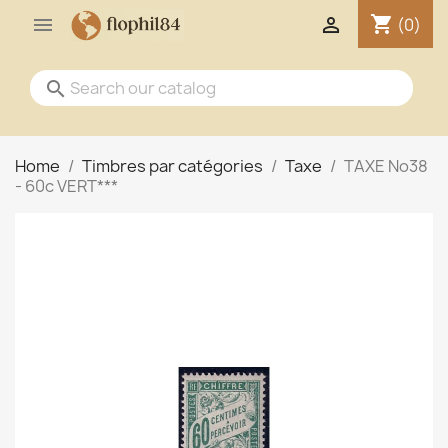
shopping_cart


(0)
search
Home
Timbres par catégories
Taxe
TAXE No38
- 60c VERT***