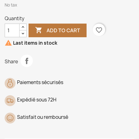
No tax
Quantity

favorite_border
ADD TO CART

Last items in stock
Share
Paiements sécurisés
Expédié sous 72H
Satisfait ou remboursé