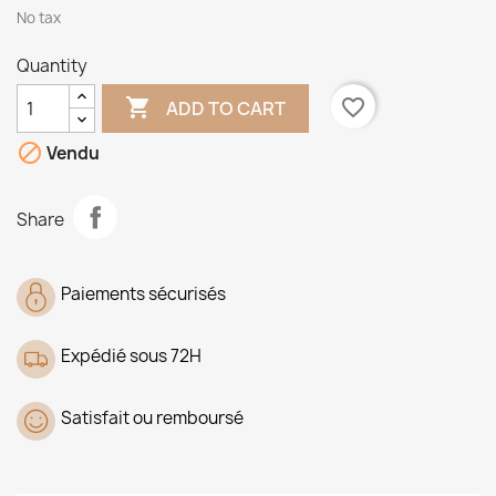
No tax
Quantity

favorite_border
ADD TO CART

Vendu
Share
Paiements sécurisés
Expédié sous 72H
Satisfait ou remboursé