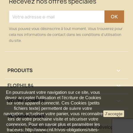
Recevez nos offres spéciales
Vous pouvez vous désinscrire à tout moment. Vous trouverez pour
cela nos informations de contact dans les conditions d'utilisation
du site.
PRODUITS

FLOPHIL84

En poursuivant votre navigation sur ce site, vous
devez accepter l’utilisation et l'écriture de Cookies
VOTRE COMPTE

sur votre appareil connecté. Ces Cookies (petits
fichiers texte) permettent de suivre votre
navigation, actualiser votre panier, vous reconnaitre
J'accepte
INFORMATIONS
keyboard_arrow_down
lors de votre prochaine visite et sécuriser votre
connexion. Pour en savoir plus et paramétrer les
© 2026 - Flophil84. Tous Droits Réservés. Développé
traceurs: http://www.cnil.fr/vos-obligations/sites-