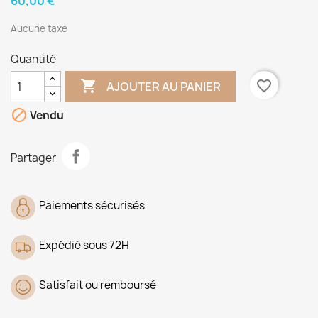
60,00 €
Aucune taxe
Quantité

favorite_border
AJOUTER AU PANIER

Vendu
Partager
Paiements sécurisés
Expédié sous 72H
Satisfait ou remboursé