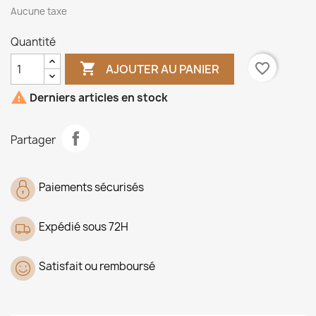
Aucune taxe
Quantité

favorite_border
AJOUTER AU PANIER

Derniers articles en stock
Partager
Paiements sécurisés
Expédié sous 72H
Satisfait ou remboursé