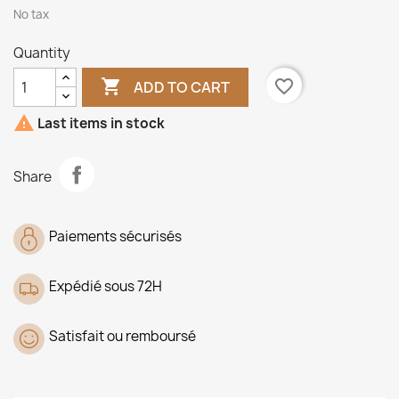
No tax
Quantity

favorite_border
ADD TO CART

Last items in stock
Share
Paiements sécurisés
Expédié sous 72H
Satisfait ou remboursé