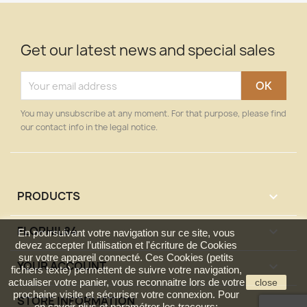
Get our latest news and special sales
You may unsubscribe at any moment. For that purpose, please find
our contact info in the legal notice.
PRODUCTS

FLOPHIL84

En poursuivant votre navigation sur ce site, vous
devez accepter l’utilisation et l'écriture de Cookies
sur votre appareil connecté. Ces Cookies (petits
YOUR ACCOUNT

fichiers texte) permettent de suivre votre navigation,
actualiser votre panier, vous reconnaitre lors de votre
close
prochaine visite et sécuriser votre connexion. Pour
STORE INFORMATION
keyboard_arrow_down
en savoir plus et paramétrer les traceurs: