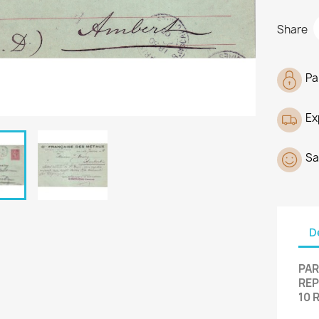
Share
Pa
Ex
Sa
D
PAR
REP
10 