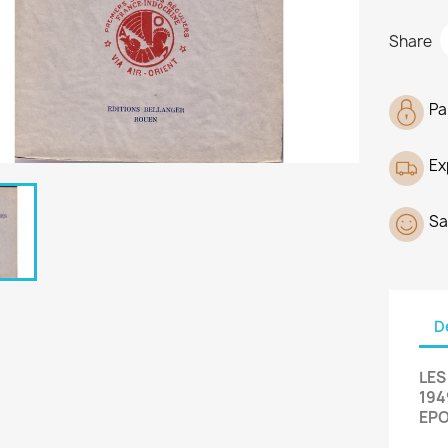
Share
Pa
Ex
Sa
D
LES
194
EPO