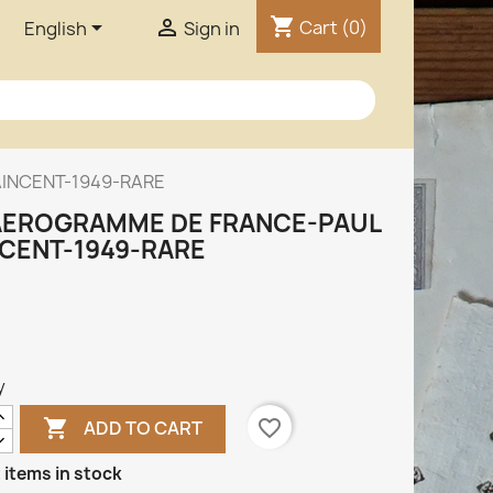
shopping_cart


Cart
(0)
English
Sign in
INCENT-1949-RARE
AEROGRAMME DE FRANCE-PAUL
CENT-1949-RARE
y

favorite_border
ADD TO CART
 items in stock