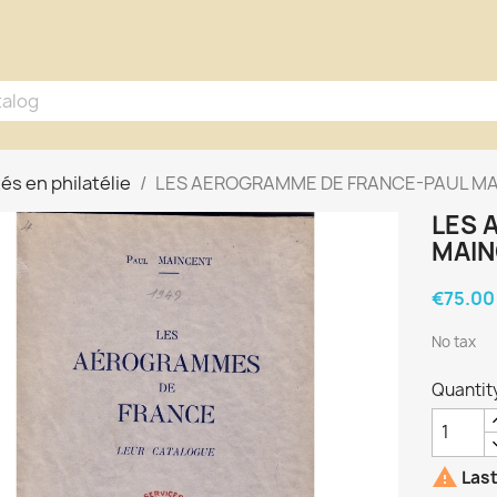
tés en philatélie
LES AEROGRAMME DE FRANCE-PAUL MA
LES 
MAIN
€75.00
No tax
Quantit

Last