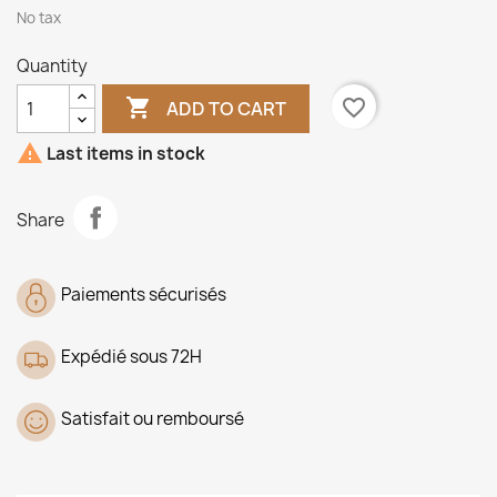
No tax
Quantity

favorite_border
ADD TO CART

Last items in stock
Share
Paiements sécurisés
Expédié sous 72H
Satisfait ou remboursé