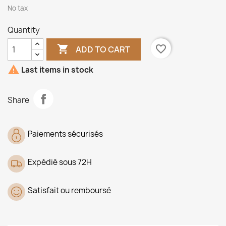
No tax
Quantity

favorite_border
ADD TO CART

Last items in stock
Share
Paiements sécurisés
Expédié sous 72H
Satisfait ou remboursé