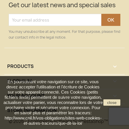
Get our latest news and special sales
You may unsubscribe at any moment. For that purpose, please find
our contact info in the legal notice.
PRODUCTS

FLOPHIL84

En poursuivant votre navigation sur ce site, vous
devez accepter l’utilisation et l'écriture de Cookies
sur votre appareil connecté. Ces Cookies (petits
YOUR ACCOUNT

fichiers texte) permettent de suivre votre navigation,
actualiser votre panier, vous reconnaitre lors de votre
close
prochaine visite et sécuriser votre connexion. Pour
STORE INFORMATION
keyboard_arrow_down
en savoir plus et paramétrer les traceurs:
http://www.cnil.fr/vos-obligations/sites-web-cookies-
© 2026 - Ecommerce software by PrestaShop™
et-autres-traceurs/que-dit-la-loi/