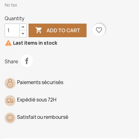
No tax
Quantity

favorite_border
ADD TO CART

Last items in stock
Share
Paiements sécurisés
Expédié sous 72H
Satisfait ou remboursé