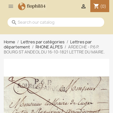
shopping_cart


(0)
search
Home
Lettres par catégories
Lettres par
département
RHONE ALPES
ARDECHE - P.6 P.
BOURG ST ANDEOL DU 16-10-1821 LETTRE DU MAIRE.