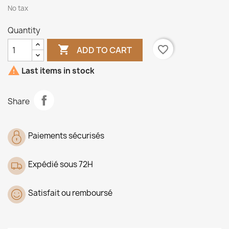
No tax
Quantity

favorite_border
ADD TO CART

Last items in stock
Share
Paiements sécurisés
Expédié sous 72H
Satisfait ou remboursé