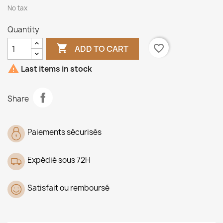
No tax
Quantity

favorite_border
ADD TO CART

Last items in stock
Share
Paiements sécurisés
Expédié sous 72H
Satisfait ou remboursé