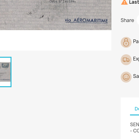

Last
Share
Pa
Ex
Sa
D
SEN
- C