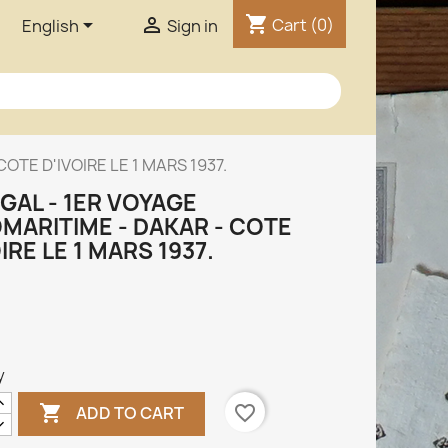
shopping_cart


Cart
(0)
English
Sign in
OTE D'IVOIRE LE 1 MARS 1937.
GAL - 1ER VOYAGE
MARITIME - DAKAR - COTE
IRE LE 1 MARS 1937.
y

favorite_border
ADD TO CART