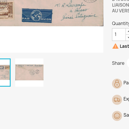
LIAISON
AU VERS
Quantit

Last
Share
Pa
Ex
Sa