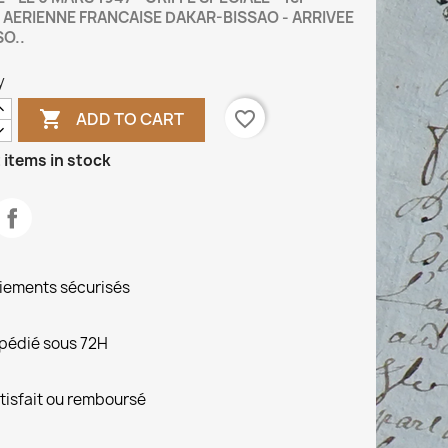
 AERIENNE FRANCAISE DAKAR-BISSAO - ARRIVEE
O..
y

favorite_border
ADD TO CART
 items in stock
iements sécurisés
pédié sous 72H
tisfait ou remboursé