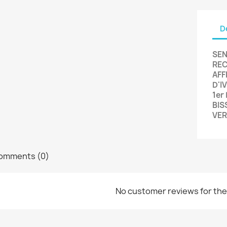
D
SEN
REC
AFF
D'I
1er
BIS
VER
omments (0)
No customer reviews for th