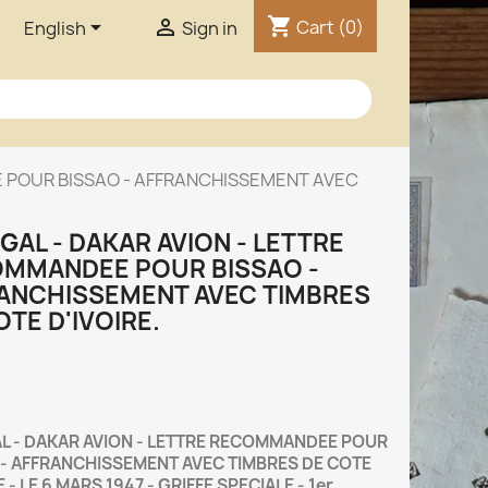
shopping_cart


Cart
(0)
English
Sign in
 POUR BISSAO - AFFRANCHISSEMENT AVEC
GAL - DAKAR AVION - LETTRE
MMANDEE POUR BISSAO -
ANCHISSEMENT AVEC TIMBRES
OTE D'IVOIRE.
L - DAKAR AVION - LETTRE RECOMMANDEE POUR
 - AFFRANCHISSEMENT AVEC TIMBRES DE COTE
E - LE 6 MARS 1947 - GRIFFE SPECIALE - 1er