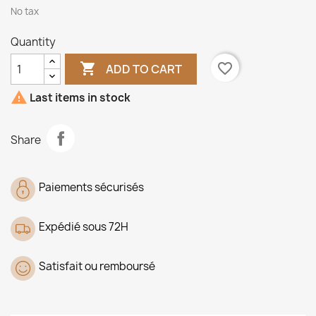
No tax
Quantity

favorite_border
ADD TO CART

Last items in stock
Share
Paiements sécurisés
Expédié sous 72H
Satisfait ou remboursé