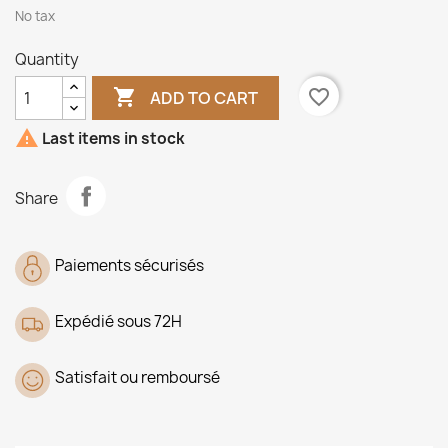
No tax
Quantity

favorite_border
ADD TO CART

Last items in stock
Share
Paiements sécurisés
Expédié sous 72H
Satisfait ou remboursé