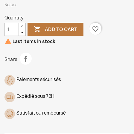
No tax
Quantity

favorite_border
ADD TO CART

Last items in stock
Share
Paiements sécurisés
Expédié sous 72H
Satisfait ou remboursé