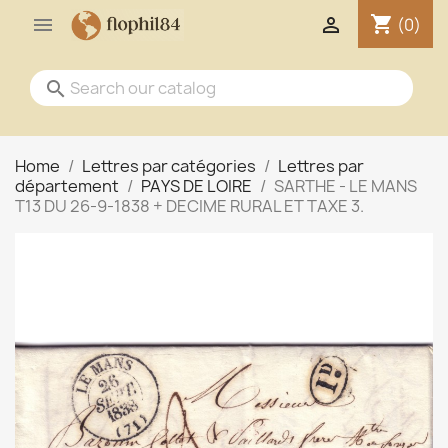
shopping_cart


(0)
search
Home
Lettres par catégories
Lettres par
département
PAYS DE LOIRE
SARTHE - LE MANS
T13 DU 26-9-1838 + DECIME RURAL ET TAXE 3.