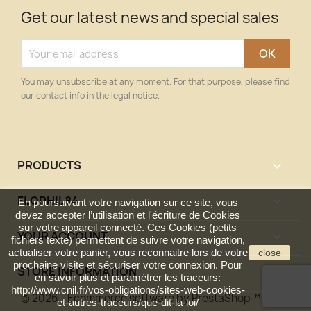
Get our latest news and special sales
You may unsubscribe at any moment. For that purpose, please find
our contact info in the legal notice.
PRODUCTS

FLOPHIL84

En poursuivant votre navigation sur ce site, vous
devez accepter l’utilisation et l'écriture de Cookies
sur votre appareil connecté. Ces Cookies (petits
YOUR ACCOUNT

fichiers texte) permettent de suivre votre navigation,
actualiser votre panier, vous reconnaitre lors de votre
close
prochaine visite et sécuriser votre connexion. Pour
STORE INFORMATION
keyboard_arrow_down
en savoir plus et paramétrer les traceurs:
http://www.cnil.fr/vos-obligations/sites-web-cookies-
© 2026 - Ecommerce software by PrestaShop™
et-autres-traceurs/que-dit-la-loi/