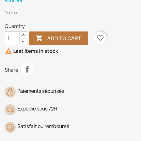
€59.99
No tax
Quantity

favorite_border
ADD TO CART

Last items in stock
Share
Paiements sécurisés
Expédié sous 72H
Satisfait ou remboursé