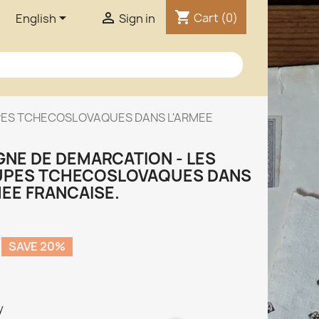
shopping_cart


Cart
(0)
English
Sign in
UPES TCHECOSLOVAQUES DANS L'ARMEE
IGNE DE DEMARCATION - LES
PES TCHECOSLOVAQUES DANS
MEE FRANCAISE.
SAVE 20%
y