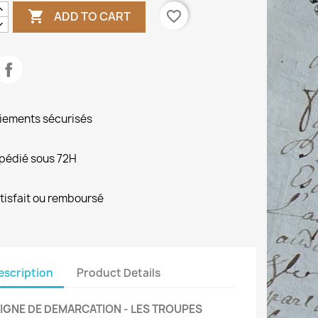

favorite_border
ADD TO CART
iements sécurisés
pédié sous 72H
tisfait ou remboursé
escription
Product Details
LIGNE DE DEMARCATION - LES TROUPES