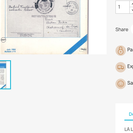
Share
Pa
Ex
Sa
D
LA 