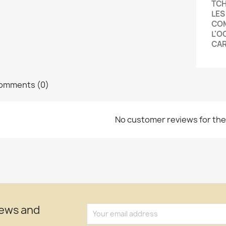
TCH
LES
COM
L'O
CAR
omments (0)
No customer reviews for th
news and