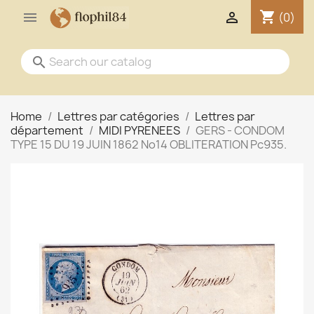
shopping_cart


(0)
search
Home
Lettres par catégories
Lettres par
département
MIDI PYRENEES
GERS - CONDOM
TYPE 15 DU 19 JUIN 1862 No14 OBLITERATION Pc935.