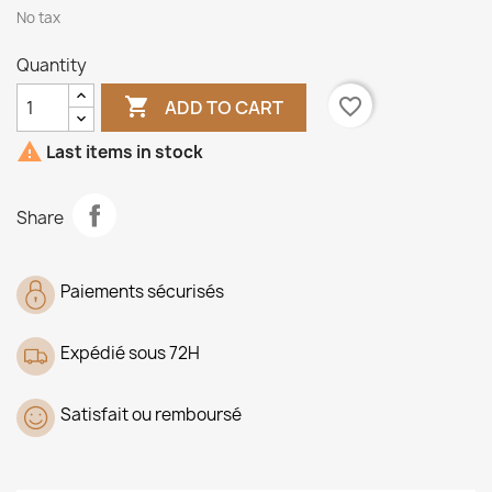
No tax
Quantity

favorite_border
ADD TO CART

Last items in stock
Share
Paiements sécurisés
Expédié sous 72H
Satisfait ou remboursé