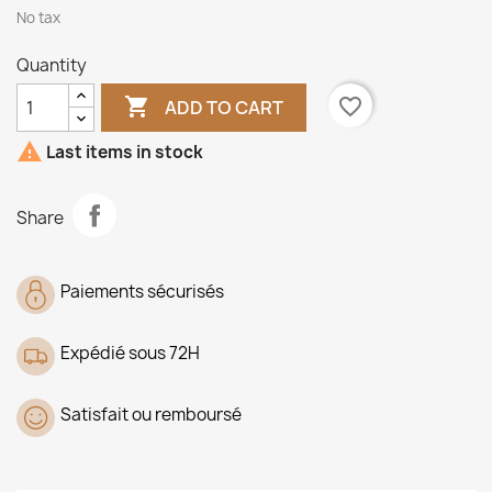
No tax
Quantity

favorite_border
ADD TO CART

Last items in stock
Share
Paiements sécurisés
Expédié sous 72H
Satisfait ou remboursé