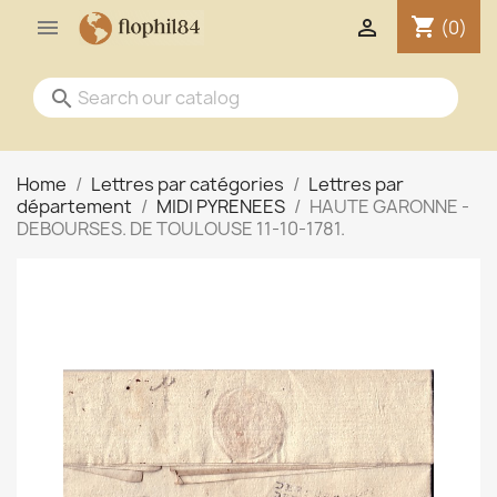
shopping_cart


(0)
search
Home
Lettres par catégories
Lettres par
département
MIDI PYRENEES
HAUTE GARONNE -
DEBOURSES. DE TOULOUSE 11-10-1781.