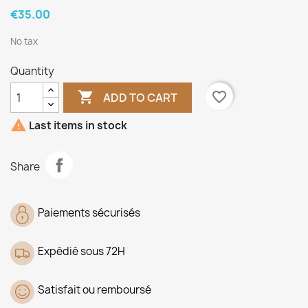
€35.00
No tax
Quantity

favorite_border
ADD TO CART

Last items in stock
Share
Paiements sécurisés
Expédié sous 72H
Satisfait ou remboursé