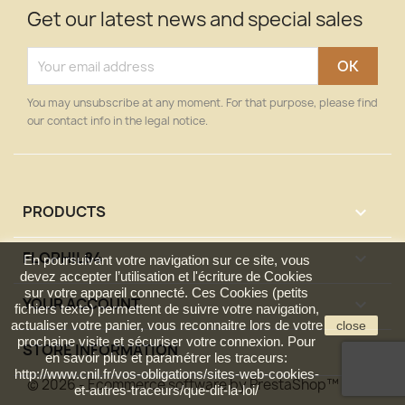
Get our latest news and special sales
You may unsubscribe at any moment. For that purpose, please find
our contact info in the legal notice.
PRODUCTS

FLOPHIL84

En poursuivant votre navigation sur ce site, vous
devez accepter l’utilisation et l'écriture de Cookies
sur votre appareil connecté. Ces Cookies (petits
YOUR ACCOUNT

fichiers texte) permettent de suivre votre navigation,
actualiser votre panier, vous reconnaitre lors de votre
close
prochaine visite et sécuriser votre connexion. Pour
STORE INFORMATION
keyboard_arrow_down
en savoir plus et paramétrer les traceurs:
http://www.cnil.fr/vos-obligations/sites-web-cookies-
© 2026 - Ecommerce software by PrestaShop™
et-autres-traceurs/que-dit-la-loi/