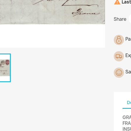

Last
Share
Pa
Ex
Sa
D
GRA
FRA
INS