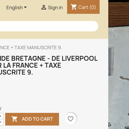
shopping_cart


Cart
(0)
English
Sign in
ANCE + TAXE MANUSCRITE 9.
DE BRETAGNE - DE LIVERPOOL
 LA FRANCE + TAXE
SCRITE 9.
y

favorite_border
ADD TO CART