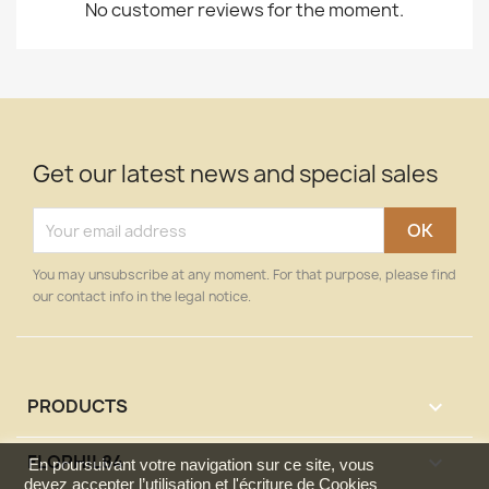
No customer reviews for the moment.
Get our latest news and special sales
You may unsubscribe at any moment. For that purpose, please find
our contact info in the legal notice.
PRODUCTS

FLOPHIL84

En poursuivant votre navigation sur ce site, vous
devez accepter l’utilisation et l'écriture de Cookies