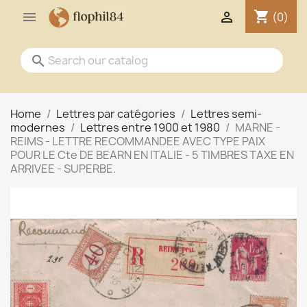
shopping_cart


(0)
search
Home
Lettres par catégories
Lettres semi-
modernes
Lettres entre 1900 et 1980
MARNE -
REIMS - LETTRE RECOMMANDEE AVEC TYPE PAIX
POUR LE Cte DE BEARN EN ITALIE - 5 TIMBRES TAXE EN
ARRIVEE - SUPERBE.