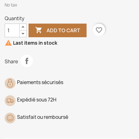
No tax
Quantity

favorite_border
ADD TO CART

Last items in stock
Share
Paiements sécurisés
Expédié sous 72H
Satisfait ou remboursé