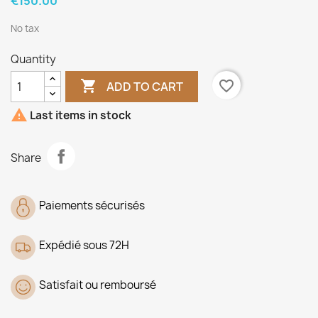
€150.00
No tax
Quantity

favorite_border
ADD TO CART

Last items in stock
Share
Paiements sécurisés
Expédié sous 72H
Satisfait ou remboursé