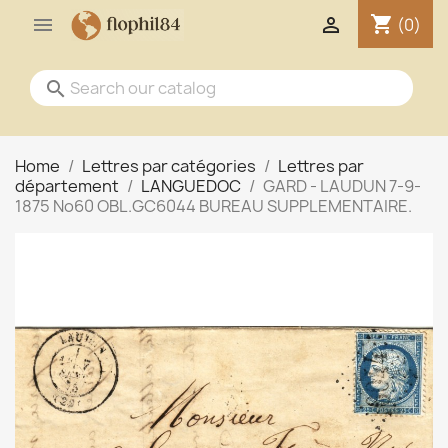
shopping_cart


(0)
search
Home
Lettres par catégories
Lettres par
département
LANGUEDOC
GARD - LAUDUN 7-9-
1875 No60 OBL.GC6044 BUREAU SUPPLEMENTAIRE.