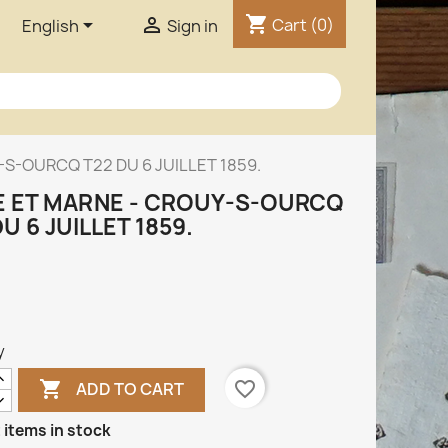
shopping_cart


Cart
(0)
English
Sign in
-S-OURCQ T22 DU 6 JUILLET 1859.
E ET MARNE - CROUY-S-OURCQ
U 6 JUILLET 1859.
y

favorite_border
ADD TO CART
 items in stock