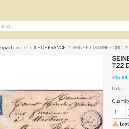
 département
ILE DE FRANCE
SEINE ET MARNE - CROUY
SEIN
T22 D
€15.99
No tax
Quantit

Last