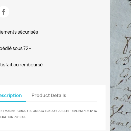
iements sécurisés
pédié sous 72H
tisfait ou remboursé
escription
Product Details
 ET MARNE - CROUY-S-OURCQ T22 DU 6 JUILLET 1859. EMPIRE N°14
TERATION PC1048.