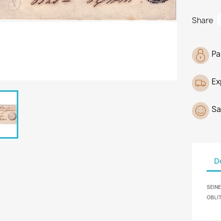
Share
Pa
Ex
Sa
D
SEINE
OBLI