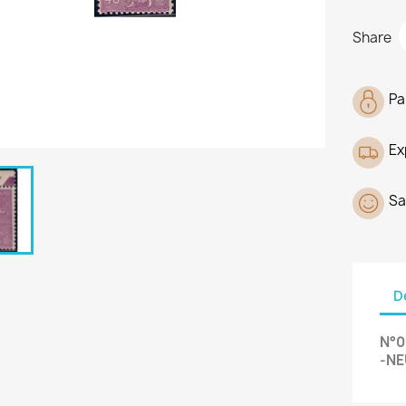
Share
Pa
Ex
Sa
D
N°0
-NE