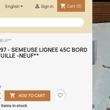
shopping_cart


Cart
(0)
English
Sign in
NEUF**
97 - SEMEUSE LIGNEE 45C BORD
EUILLE -NEUF**
y

favorite_border
ADD TO CART
 items in stock