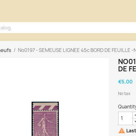
neufs
No0197 - SEMEUSE LIGNEE 45c BORD DE FEUILLE -
NO01
DE F
€5.00
No tax
Quantit

Last