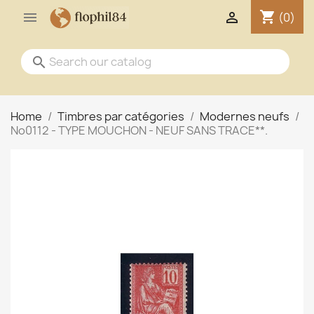
shopping_cart


(0)
search
Home
Timbres par catégories
Modernes neufs
No0112 - TYPE MOUCHON - NEUF SANS TRACE**.