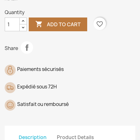
Quantity

favorite_border
ADD TO CART
Share
Paiements sécurisés
Expédié sous 72H
Satisfait ou remboursé
Description
Product Details