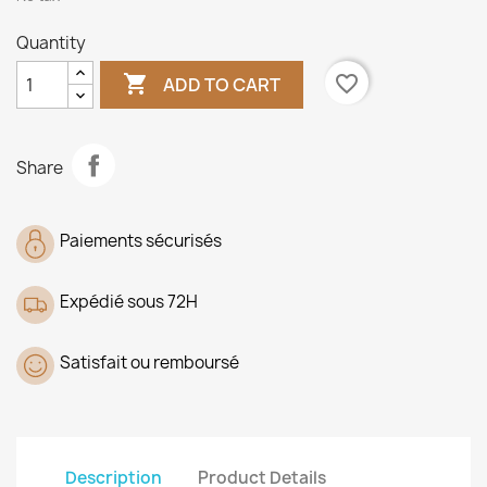
Quantity

favorite_border
ADD TO CART
Share
Paiements sécurisés
Expédié sous 72H
Satisfait ou remboursé
Description
Product Details