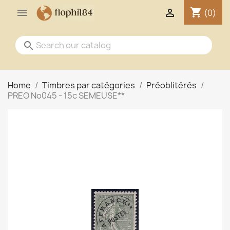
shopping_cart


(0)
search
Home
Timbres par catégories
Préoblitérés
PREO No045 - 15c SEMEUSE**