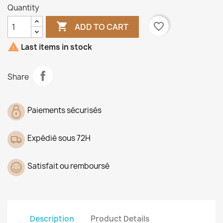
Quantity

favorite_border
ADD TO CART

Last items in stock
Share
Paiements sécurisés
Expédié sous 72H
Satisfait ou remboursé
Description
Product Details