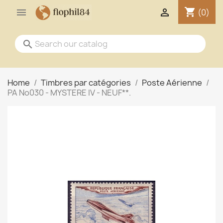
shopping_cart


(0)
search
Home
Timbres par catégories
Poste Aérienne
PA No030 - MYSTERE IV - NEUF**.