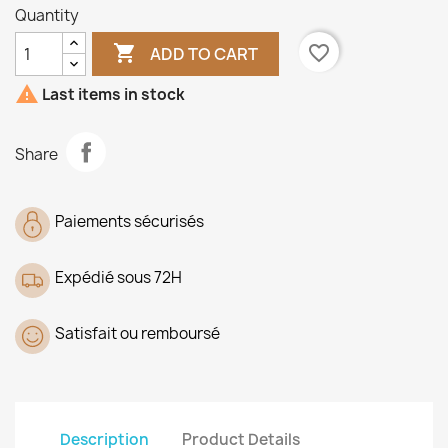
Quantity

favorite_border
ADD TO CART

Last items in stock
Share
Paiements sécurisés
Expédié sous 72H
Satisfait ou remboursé
Description
Product Details