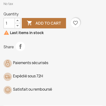
No tax
Quantity

favorite_border
ADD TO CART

Last items in stock
Share
Paiements sécurisés
Expédié sous 72H
Satisfait ou remboursé