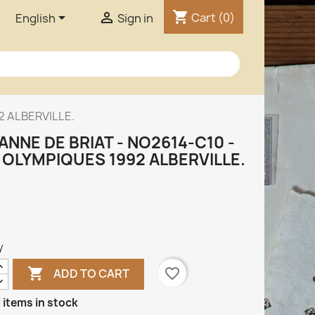
shopping_cart


Cart
(0)
English
Sign in
2 ALBERVILLE.
ANNE DE BRIAT - NO2614-C10 -
 OLYMPIQUES 1992 ALBERVILLE.
y

favorite_border
ADD TO CART
 items in stock