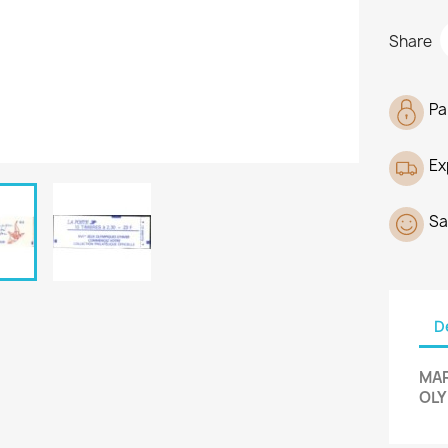
Share
Pa
Ex
Sa
D
MAR
OLY