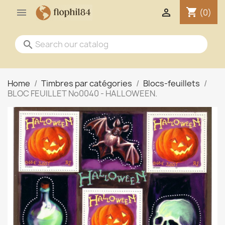
shopping_cart


(0)
search
Home
Timbres par catégories
Blocs-feuillets
BLOC FEUILLET No0040 - HALLOWEEN.