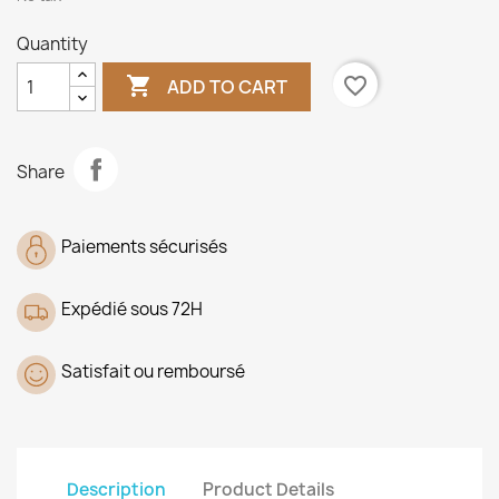
Quantity

favorite_border
ADD TO CART
Share
Paiements sécurisés
Expédié sous 72H
Satisfait ou remboursé
Description
Product Details