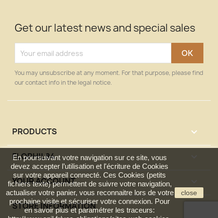
Get our latest news and special sales
You may unsubscribe at any moment. For that purpose, please find
our contact info in the legal notice.
PRODUCTS

FLOPHIL84

En poursuivant votre navigation sur ce site, vous
devez accepter l’utilisation et l'écriture de Cookies
sur votre appareil connecté. Ces Cookies (petits
YOUR ACCOUNT

fichiers texte) permettent de suivre votre navigation,
actualiser votre panier, vous reconnaitre lors de votre
close
prochaine visite et sécuriser votre connexion. Pour
STORE INFORMATION
keyboard_arrow_down
en savoir plus et paramétrer les traceurs: