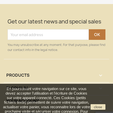
Get our latest news and special sales
You may unsubscribe at any moment. For that purpose, please find
our contact info in the legal notice.
PRODUCTS

FLOPHIL84

En poursuivant votre navigation sur ce site, vous
devez accepter l’utilisation et l'écriture de Cookies
sur votre appareil connecté. Ces Cookies (petits
YOUR ACCOUNT

fichiers texte) permettent de suivre votre navigation,
actualiser votre panier, vous reconnaitre lors de votre
close
prochaine visite et sécuriser votre connexion. Pour