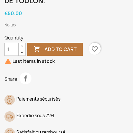
DE TOULON.
€50.00
No tax
Quantity

favorite_border
ADD TO CART

Last items in stock
Share
Paiements sécurisés
Expédié sous 72H
Satisfait ou remboursé