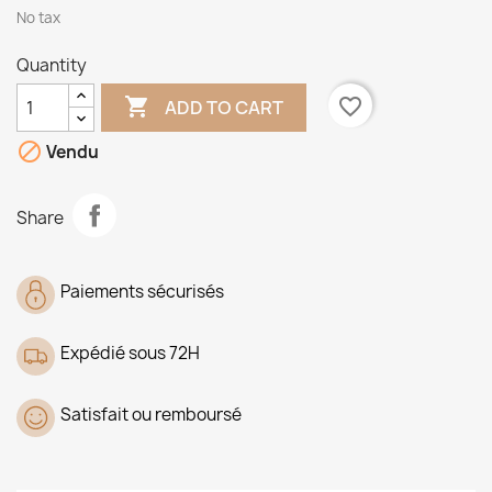
No tax
Quantity

favorite_border
ADD TO CART

Vendu
Share
Paiements sécurisés
Expédié sous 72H
Satisfait ou remboursé