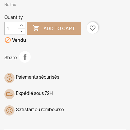
No tax
Quantity

favorite_border
ADD TO CART

Vendu
Share
Paiements sécurisés
Expédié sous 72H
Satisfait ou remboursé