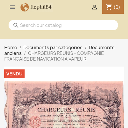
shopping_cart


(0)
search
Home
Documents par catégories
Documents
anciens
CHARGEURS REUNIS - COMPAGNIE
FRANCAISE DE NAVIGATION A VAPEUR
VENDU