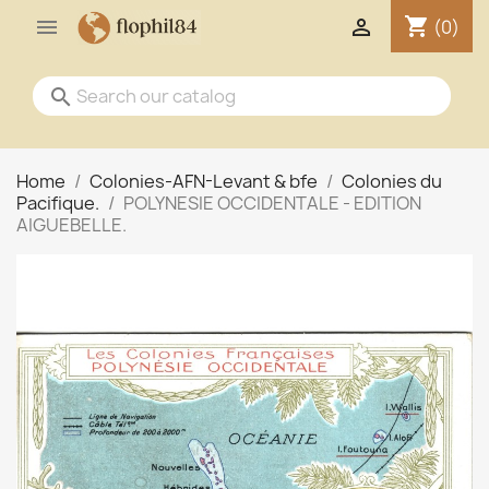
shopping_cart


(0)
search
Home
Colonies-AFN-Levant & bfe
Colonies du
Pacifique.
POLYNESIE OCCIDENTALE - EDITION
AIGUEBELLE.