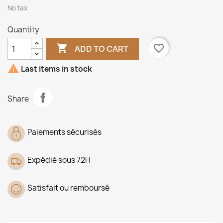
No tax
Quantity

favorite_border
ADD TO CART

Last items in stock
Share
Paiements sécurisés
Expédié sous 72H
Satisfait ou remboursé