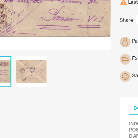

Last
Share
Pa
Ex
Sa
D
IND
PO
D'A