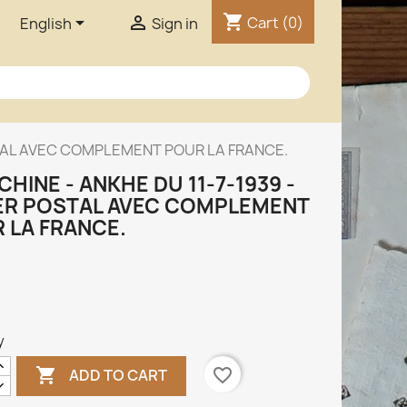
shopping_cart


Cart
(0)
English
Sign in
OSTAL AVEC COMPLEMENT POUR LA FRANCE.
CHINE - ANKHE DU 11-7-1939 -
ER POSTAL AVEC COMPLEMENT
 LA FRANCE.
y

favorite_border
ADD TO CART