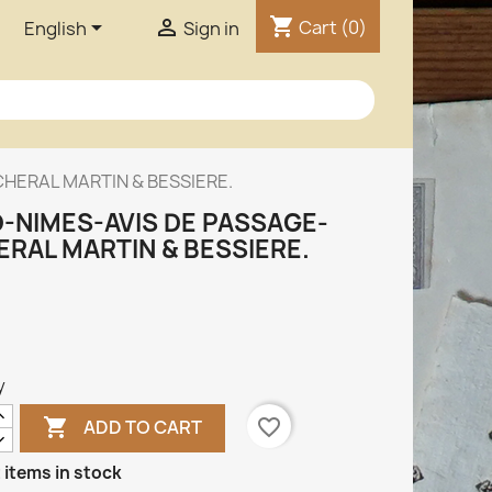
shopping_cart


Cart
(0)
English
Sign in
HERAL MARTIN & BESSIERE.
-NIMES-AVIS DE PASSAGE-
ERAL MARTIN & BESSIERE.
y

favorite_border
ADD TO CART
 items in stock