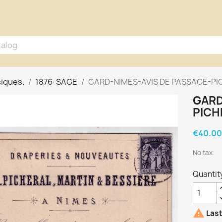
siques.
1876-SAGE
GARD-NIMES-AVIS DE PASSAGE-PIC
GARD
PICH
€40.00
No tax
Quantit

Last