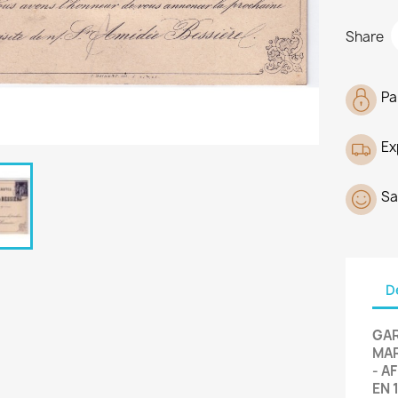
Share
Pa
Ex
Sa
D
GAR
MAR
- A
EN 